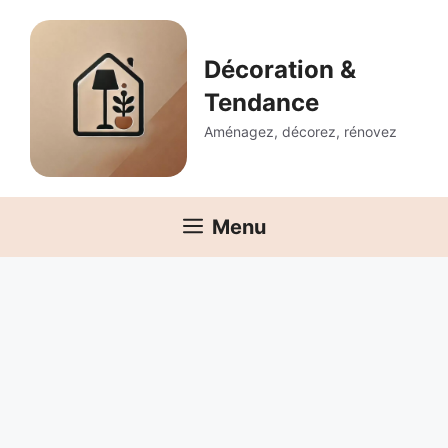
Aller
au
contenu
Décoration &
Tendance
Aménagez, décorez, rénovez
Menu