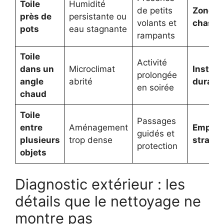
Toile
Humidité
de petits
Zone d
près de
persistante ou
volants et
chasse
pots
eau stagnante
rampants
Toile
Activité
dans un
Microclimat
Install
prolongée
angle
abrité
durabl
en soirée
chaud
Toile
Passages
entre
Aménagement
Emplac
guidés et
plusieurs
trop dense
stratég
protection
objets
Diagnostic extérieur : les
détails que le nettoyage ne
montre pas