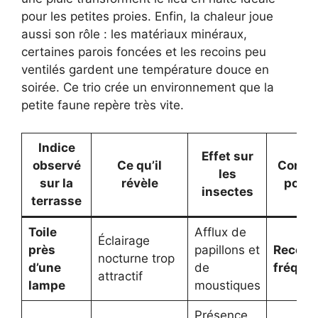
pour les petites proies. Enfin, la chaleur joue
aussi son rôle : les matériaux minéraux,
certaines parois foncées et les recoins peu
ventilés gardent une température douce en
soirée. Ce trio crée un environnement que la
petite faune repère très vite.
Indice
Effet sur
observé
Ce qu’il
Consé
les
sur la
révèle
pour l
insectes
terrasse
Toile
Afflux de
Éclairage
près
papillons et
Recons
nocturne trop
d’une
de
fréque
attractif
lampe
moustiques
Présence