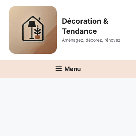
Aller
au
contenu
Décoration &
Tendance
Aménagez, décorez, rénovez
Menu