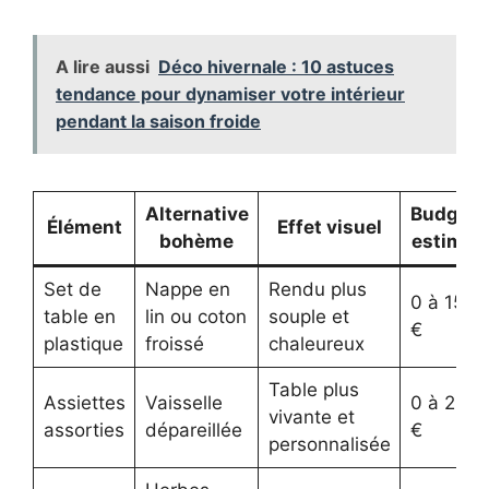
A lire aussi
Déco hivernale : 10 astuces
tendance pour dynamiser votre intérieur
pendant la saison froide
Alternative
Budget
Élément
Effet visuel
bohème
estimé
Set de
Nappe en
Rendu plus
0 à 15
table en
lin ou coton
souple et
€
plastique
froissé
chaleureux
Table plus
Assiettes
Vaisselle
0 à 20
vivante et
assorties
dépareillée
€
personnalisée