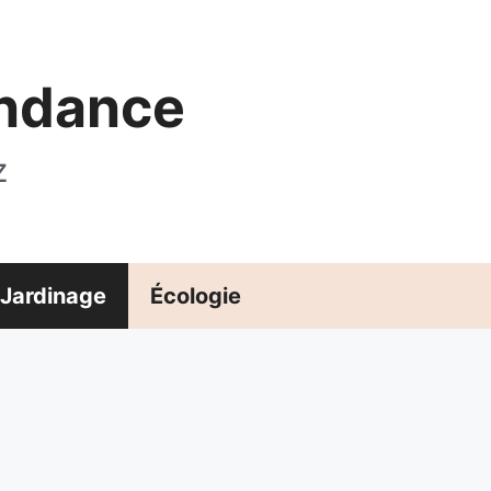
endance
z
Jardinage
Écologie