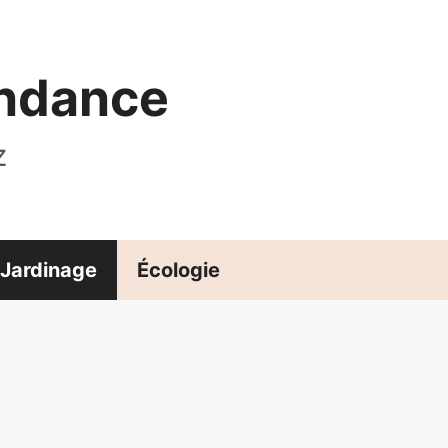
endance
z
Jardinage
Écologie