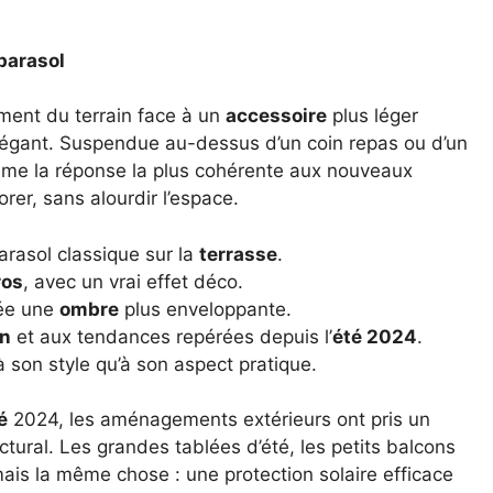
 parasol
ment du terrain face à un
accessoire
plus léger
 élégant. Suspendue au-dessus d’un coin repas ou d’un
mme la réponse la plus cohérente aux nouveaux
rer, sans alourdir l’espace.
rasol classique sur la
terrasse
.
ros
, avec un vrai effet déco.
crée une
ombre
plus enveloppante.
in
et aux tendances repérées depuis l’
été 2024
.
à son style qu’à son aspect pratique.
é
2024, les aménagements extérieurs ont pris un
ctural. Les grandes tablées d’été, les petits balcons
mais la même chose : une protection solaire efficace