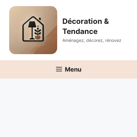
Aller
au
contenu
Décoration &
Tendance
Aménagez, décorez, rénovez
Menu