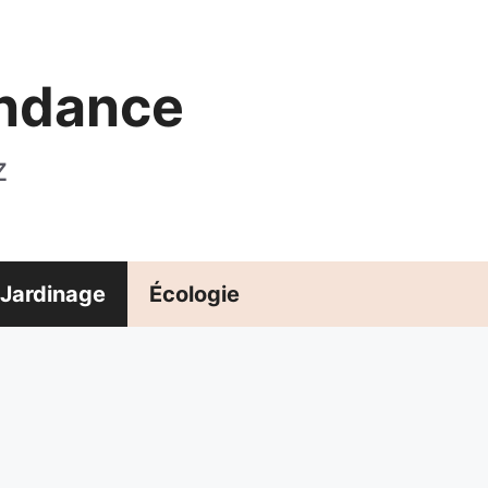
endance
z
Jardinage
Écologie