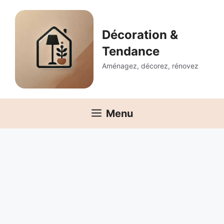
Aller
au
contenu
Décoration &
Tendance
Aménagez, décorez, rénovez
Menu