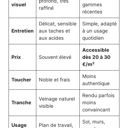
profond, très
visuel
gammes
raffiné
récentes
Délicat, sensible
Simple, adapté
Entretien
aux taches et
à un usage
aux acides
quotidien
Accessible
Prix
Souvent élevé
dès 20 à 30
€/m²
Moins
Toucher
Noble et frais
authentique
Rendu parfois
Veinage naturel
Tranche
moins
visible
convaincant
Sol, murs,
Usage
Plan de travail,