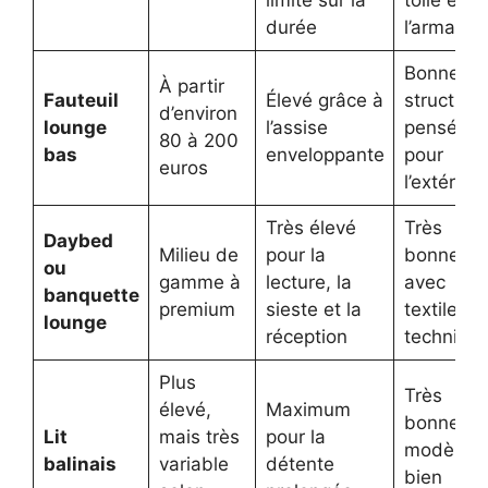
limité sur la
toile et
durée
l’armatur
Bonne si
À partir
Fauteuil
Élevé grâce à
structure
d’environ
lounge
l’assise
pensée
80 à 200
bas
enveloppante
pour
euros
l’extérieur
Très élevé
Très
Daybed
Milieu de
pour la
bonne
ou
gamme à
lecture, la
avec
banquette
premium
sieste et la
textiles
lounge
réception
techniqu
Plus
Très
élevé,
Maximum
bonne su
Lit
mais très
pour la
modèles
balinais
variable
détente
bien