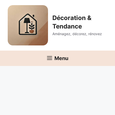
Aller
au
contenu
Décoration &
Tendance
Aménagez, décorez, rénovez
Menu