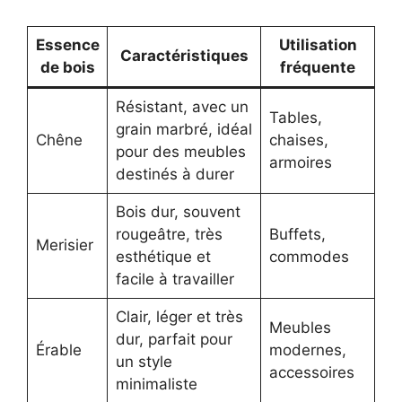
Essence
Utilisation
Caractéristiques
de bois
fréquente
Résistant, avec un
Tables,
grain marbré, idéal
Chêne
chaises,
pour des meubles
armoires
destinés à durer
Bois dur, souvent
rougeâtre, très
Buffets,
Merisier
esthétique et
commodes
facile à travailler
Clair, léger et très
Meubles
dur, parfait pour
Érable
modernes,
un style
accessoires
minimaliste