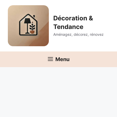
Aller
au
contenu
Décoration &
Tendance
Aménagez, décorez, rénovez
Menu