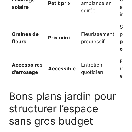
Petit prix
ambiance en
solaire
effet
soirée
insta
Solut
Graines de
Fleurissement
pour
Prix mini
fleurs
progressif
plan
chèr
Facili
Accessoires
Entretien
Accessible
régul
d’arrosage
quotidien
effor
Bons plans jardin pour
structurer l’espace
sans gros budget