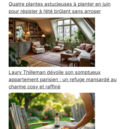
Quatre plantes astucieuses à planter en juin
pour résister à l’été brûlant sans arroser
Laury Thilleman dévoile son somptueux
appartement parisien : un refuge mansardé au
charme cosy et raffiné