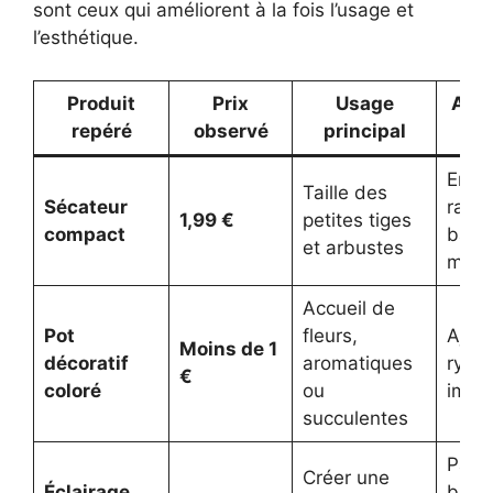
sont ceux qui améliorent à la fois l’usage et
l’esthétique.
Produit
Prix
Usage
Atou
repéré
observé
principal
p
Entre
Taille des
Sécateur
rapi
1,99 €
petites tiges
compact
bacs
et arbustes
mass
Accueil de
Pot
fleurs,
Ajou
Moins de 1
décoratif
aromatiques
rythm
€
coloré
ou
immé
succulentes
Pas 
Créer une
Éclairage
bran