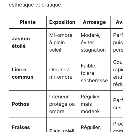
esthétique et pratique.
Plante
Exposition
Arrosage
Avant
Mi-ombre
Modéré,
Parfum
Jasmin
à plein
éviter
puissan
étoilé
soleil
stagnation
persista
Couvert
Faible,
Lierre
Ombre à
rapide,
tolère
commun
mi-ombre
entretie
sécheresse
réduit
Intérieur
Régulier
Parfait 
Pothos
protégé ou
mais
suspens
ombre
modéré
Produit
Fraises
Régulier,
Plein soleil
comesti