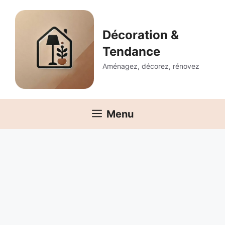
Aller
au
contenu
Décoration &
Tendance
Aménagez, décorez, rénovez
Menu