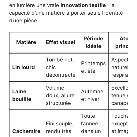
en lumière une vraie
innovation textile
: la
capacité d’une matière à porter seule l’identité
d’une pièce.
Période
Atout
Matière
Effet visuel
idéale
principa
Tombé net,
Aspect
Printemps
Lin lourd
chic
naturel et
et été
décontracté
respirant
Volume
Excellente
Laine
Automne
doux, allure
tenue sur 
bouillie
et hiver
structurée
canapé
Toute
Toucher
Fini souple,
l’année
exception
Cachemire
rendu très
dans un
et image