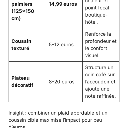
chaleur et
palmiers
14,99 euros
point focal
(125×150
boutique-
cm)
hôtel.
Renforce la
Coussin
profondeur et
5–12 euros
texturé
le confort
visuel.
Structure un
coin café sur
Plateau
8–20 euros
l’accoudoir et
décoratif
ajoute une
note raffinée.
Insight : combiner un plaid abordable et un
coussin ciblé maximise l’impact pour peu
d’euros.