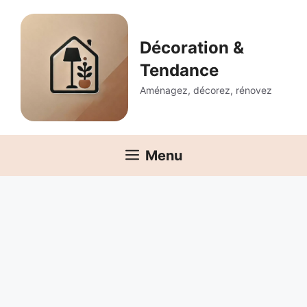
Aller
au
contenu
Décoration &
Tendance
Aménagez, décorez, rénovez
Menu