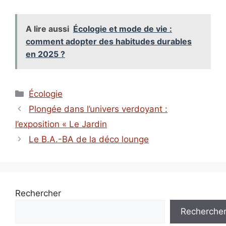
A lire aussi
Écologie et mode de vie :
comment adopter des habitudes durables
en 2025 ?
Catégories
Écologie
Plongée dans l’univers verdoyant :
l’exposition « Le Jardin
Le B.A.-BA de la déco lounge
Rechercher
Recherche