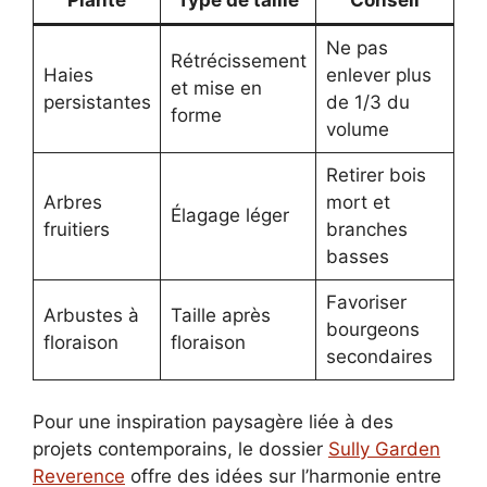
Plante
Type de taille
Conseil
Ne pas
Rétrécissement
Haies
enlever plus
et mise en
persistantes
de 1/3 du
forme
volume
Retirer bois
Arbres
mort et
Élagage léger
fruitiers
branches
basses
Favoriser
Arbustes à
Taille après
bourgeons
floraison
floraison
secondaires
Pour une inspiration paysagère liée à des
projets contemporains, le dossier
Sully Garden
Reverence
offre des idées sur l’harmonie entre