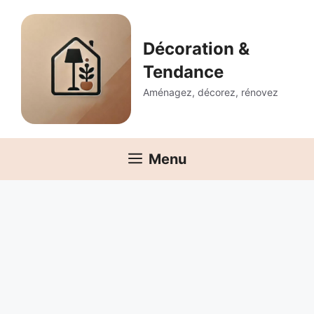
Aller
au
contenu
Décoration &
Tendance
Aménagez, décorez, rénovez
Menu