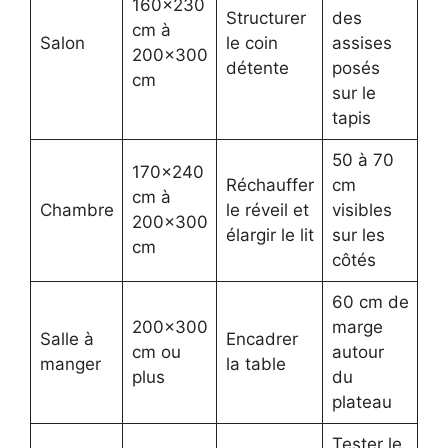
160×230
Structurer
des
cm à
Salon
le coin
assises
200×300
détente
posés
cm
sur le
tapis
50 à 70
170×240
Réchauffer
cm
cm à
Chambre
le réveil et
visibles
200×300
élargir le lit
sur les
cm
côtés
60 cm de
200×300
marge
Salle à
Encadrer
cm ou
autour
manger
la table
plus
du
plateau
Tester le