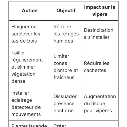
Impact sur la
Action
Objectif
vipère
Éloigner ou
Réduire
Désincitation
surélever les
les refuges
à s’installer
tas de bois
humides
Tailler
Limiter
régulièrement
zones
Réduire les
et éliminer
d’ombre et
cachettes
végétation
fraîcheur
dense
Installer
Dissuader
Augmentation
éclairage
présence
du risque
détecteur de
nocturne
pour vipères
mouvements
Planter lavande,
Créer