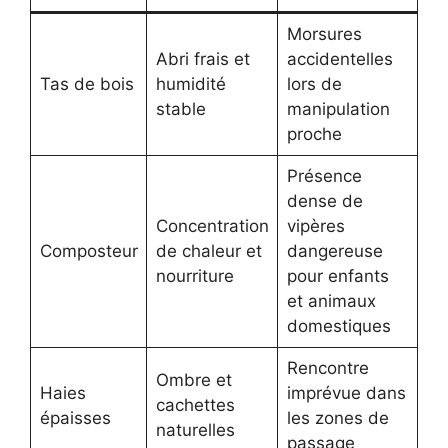
Morsures
Abri frais et
accidentelles
Tas de bois
humidité
lors de
stable
manipulation
proche
Présence
dense de
Concentration
vipères
Composteur
de chaleur et
dangereuse
nourriture
pour enfants
et animaux
domestiques
Rencontre
Ombre et
Haies
imprévue dans
cachettes
épaisses
les zones de
naturelles
passage