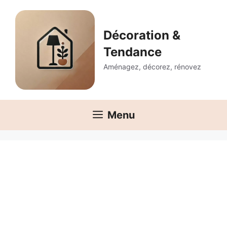
Aller
au
contenu
Décoration &
Tendance
Aménagez, décorez, rénovez
Menu