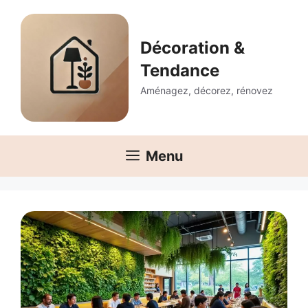
Aller
au
contenu
Décoration &
Tendance
Aménagez, décorez, rénovez
Menu