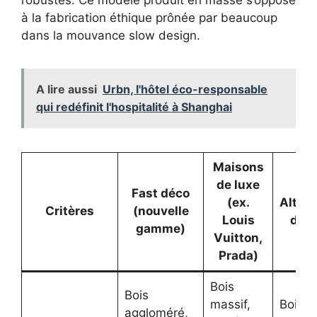
robustes. Ce modèle produit en masse s’oppose
à la fabrication éthique prônée par beaucoup
dans la mouvance slow design.
A lire aussi
Urbn, l'hôtel éco-responsable
qui redéfinit l'hospitalité à Shanghai
Maisons
de luxe
Fast déco
(ex.
Altern
Critères
(nouvelle
Louis
dura
gamme)
Vuitton,
Prada)
Bois
Bois
massif,
Bois ce
aggloméré,