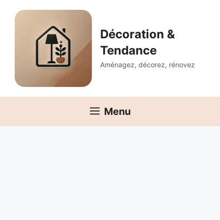
Aller
au
contenu
Décoration &
Tendance
Aménagez, décorez, rénovez
Menu