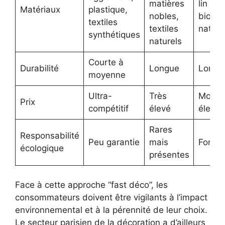
matières
lin bio
Matériaux
plastique,
nobles,
bio, p
textiles
textiles
nature
synthétiques
naturels
Courte à
Durabilité
Longue
Longu
moyenne
Ultra-
Très
Modér
Prix
compétitif
élevé
élevé
Rares
Responsabilité
Peu garantie
mais
Forte
écologique
présentes
Face à cette approche “fast déco”, les
consommateurs doivent être vigilants à l’impact
environnemental et à la pérennité de leur choix.
Le secteur parisien de la décoration a d’ailleurs