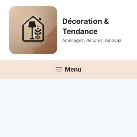
Aller
au
contenu
Décoration &
Tendance
Aménagez, décorez, rénovez
Menu