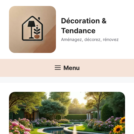
Aller
au
contenu
Décoration &
Tendance
Aménagez, décorez, rénovez
Menu