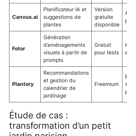
Planificateur IA et
Version
Amé
Canvus.ai
suggestions de
gratuite
pers
plantes
disponible
Génération
d’aménagements
Gratuit
Idée
Fotor
visuels à partir de
pour tests
et 
prompts
Recommandations
Entr
et gestion du
Plantory
Freemium
suiv
calendrier de
plan
jardinage
Étude de cas :
transformation d’un petit
jardin parisien