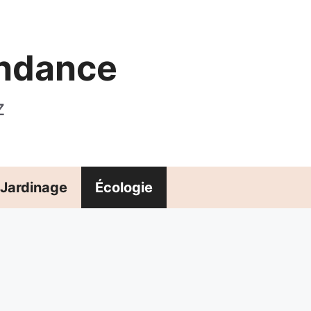
endance
z
Jardinage
Écologie