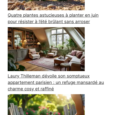
Quatre plantes astucieuses à planter en juin
pour résister à l’été brûlant sans arroser
Laury Thilleman dévoile son somptueux
appartement parisien : un refuge mansardé au
charme cosy et raffiné