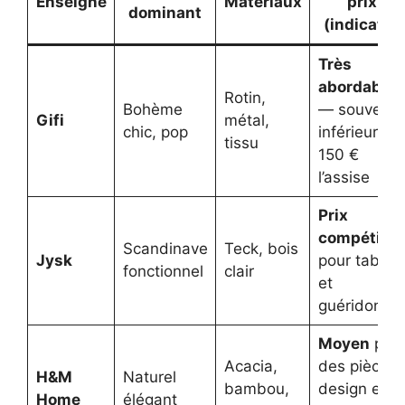
Enseigne
Matériaux
prix
dominant
(indicatif)
Très
abordable
Rotin,
Bohème
— souvent
Gifi
métal,
chic, pop
inférieur à
tissu
150 €
l’assise
Prix
compétitif
Scandinave
Teck, bois
Jysk
pour tables
fonctionnel
clair
et
guéridons
Moyen
pou
Acacia,
des pièces
H&M
Naturel
bambou,
design et
Home
élégant