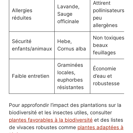
Attirent
Lavande,
Allergies
pollinisateurs,
Sauge
réduites
peu
officinale
allergènes
Non toxiques,
Sécurité
Hebe,
beaux
enfants/animaux
Cornus alba
feuillages
Graminées
Économie
locales,
Faible entretien
d’eau et
euphorbes
robustesse
résistantes
Pour approfondir l’impact des plantations sur la
biodiversité et les insectes utiles, consulter
plantes favorables à la biodiversité
et des listes
de vivaces robustes comme
plantes adaptées à