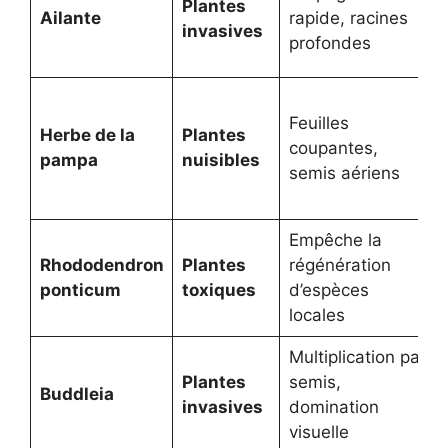
Plantes
Ailante
rapide, racines
invasives
profondes
Feuilles
Herbe de la
Plantes
coupantes,
pampa
nuisibles
semis aériens
Empêche la
Rhododendron
Plantes
régénération
ponticum
toxiques
d’espèces
locales
Multiplication par
Plantes
semis,
Buddleia
invasives
domination
visuelle