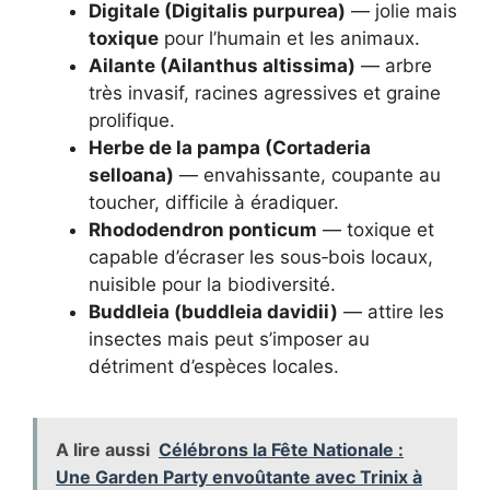
Digitale (Digitalis purpurea)
— jolie mais
toxique
pour l’humain et les animaux.
Ailante (Ailanthus altissima)
— arbre
très invasif, racines agressives et graine
prolifique.
Herbe de la pampa (Cortaderia
selloana)
— envahissante, coupante au
toucher, difficile à éradiquer.
Rhododendron ponticum
— toxique et
capable d’écraser les sous‑bois locaux,
nuisible pour la biodiversité.
Buddleia (buddleia davidii)
— attire les
insectes mais peut s’imposer au
détriment d’espèces locales.
A lire aussi
Célébrons la Fête Nationale :
Une Garden Party envoûtante avec Trinix à