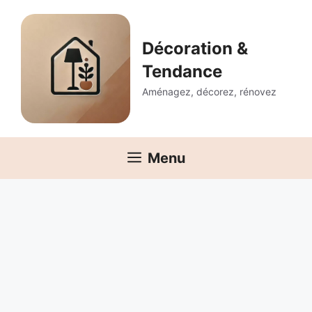
Aller
au
contenu
Décoration &
Tendance
Aménagez, décorez, rénovez
Menu