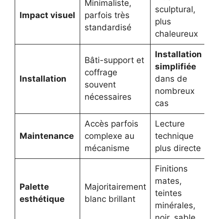
Minimaliste,
sculptural,
Impact visuel
parfois très
plus
standardisé
chaleureux
Installation
Bâti-support et
simplifiée
coffrage
Installation
dans de
souvent
nombreux
nécessaires
cas
Accès parfois
Lecture
Maintenance
complexe au
technique
mécanisme
plus directe
Finitions
mates,
Palette
Majoritairement
teintes
esthétique
blanc brillant
minérales,
noir, sable