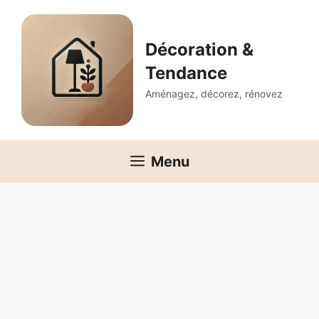
Aller
au
contenu
Décoration &
Tendance
Aménagez, décorez, rénovez
Menu