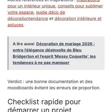
pour un intérieur unique
,
conseils pour sublimer
votre espace
,
guide déco de
décorationtendance
et
décoration intérieure et
astuces
.
A lire aussi
Décoration de mariage 2026 :
entre l'élégance désinvolte de Bleu
Bridgerton et l'esprit 'Messy Coquette', les
tendances à ne pas manquer
Verdict : une bonne documentation et des
moodboards évitent les erreurs de proportion.
Checklist rapide pour
démarrer un projet