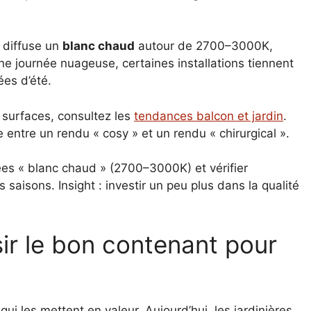
é diffuse un
blanc chaud
autour de 2700–3000K,
e journée nuageuse, certaines installations tiennent
ées d’été.
 surfaces, consultez les
tendances balcon et jardin
.
ce entre un rendu « cosy » et un rendu « chirurgical ».
ées « blanc chaud » (2700–3000K) et vérifier
 saisons. Insight : investir un peu plus dans la qualité
isir le bon contenant pour
ui les mettent en valeur. Aujourd’hui, les jardinières