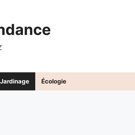
endance
z
Jardinage
Écologie