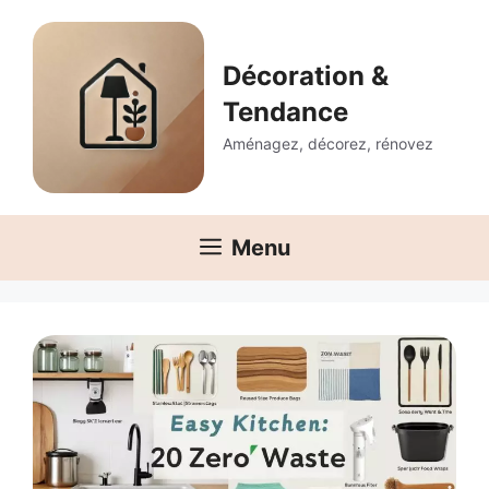
Aller
au
contenu
Décoration &
Tendance
Aménagez, décorez, rénovez
Menu