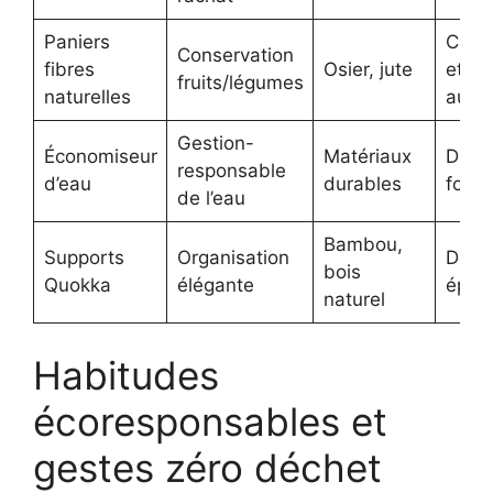
Paniers
Chal
Conservation
fibres
Osier, jute
et
fruits/légumes
naturelles
auth
Gestion-
Économiseur
Matériaux
Discr
responsable
d’eau
durables
fonct
de l’eau
Bambou,
Supports
Organisation
Desi
bois
Quokka
élégante
épur
naturel
Habitudes
écoresponsables et
gestes zéro déchet