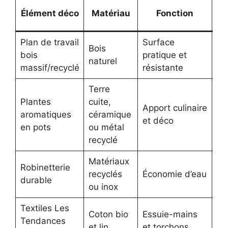
Élément déco
Matériau
Fonction
Plan de travail
Surface
Bois
Ch
bois
pratique et
naturel
au
massif/recyclé
résistante
Terre
Plantes
cuite,
Apport culinaire
Fr
aromatiques
céramique
et déco
ve
en pots
ou métal
recyclé
Matériaux
Robinetterie
De
recyclés
Économie d’eau
durable
mi
ou inox
Textiles Les
Co
Coton bio
Essuie-mains
Tendances
na
et lin
et torchons