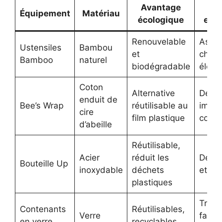
Avantage
Im
Équipement
Matériau
écologique
esth
Renouvelable
Aspe
Ustensiles
Bambou
et
chale
Bamboo
naturel
biodégradable
éléga
Coton
Alternative
Desig
enduit de
Bee’s Wrap
réutilisable au
impri
cire
film plastique
color
d’abeille
Réutilisable,
Acier
réduit les
Desig
Bouteille Up
inoxydable
déchets
et mo
plastiques
Trans
Contenants
Réutilisables,
Verre
facili
en verre
recyclables