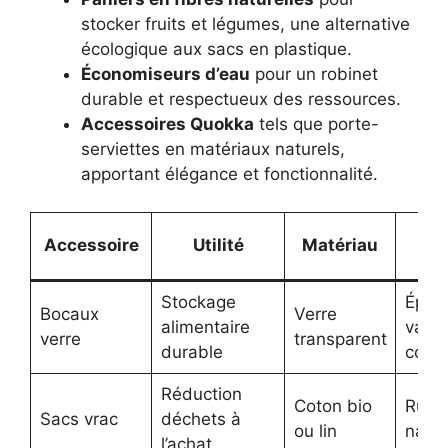
stocker fruits et légumes, une alternative
écologique aux sacs en plastique.
Économiseurs d’eau
pour un robinet
durable et respectueux des ressources.
Accessoires Quokka
tels que porte-
serviettes en matériaux naturels,
apportant élégance et fonctionnalité.
As
Accessoire
Utilité
Matériau
de
Stockage
Épuré
Bocaux
Verre
alimentaire
valor
verre
transparent
durable
cont
Réduction
Coton bio
Rusti
Sacs vrac
déchets à
ou lin
natur
l’achat