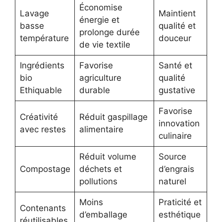
Économise
Lavage
Maintient
énergie et
basse
qualité et
prolonge durée
température
douceur
de vie textile
Ingrédients
Favorise
Santé et
bio
agriculture
qualité
Ethiquable
durable
gustative
Favorise
Créativité
Réduit gaspillage
innovation
avec restes
alimentaire
culinaire
Réduit volume
Source
Compostage
déchets et
d’engrais
pollutions
naturel
Moins
Praticité et
Contenants
d’emballage
esthétique
réutilisables