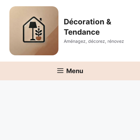
Aller
au
contenu
Décoration &
Tendance
Aménagez, décorez, rénovez
Menu