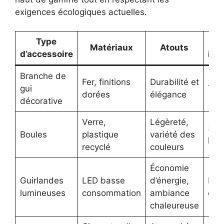
exigences écologiques actuelles.
Type
P
Matériaux
Atouts
d’accessoire
indi
Branche de
Fer, finitions
Durabilité et
gui
7,6
dorées
élégance
décorative
Verre,
Légèreté,
3 à
Boules
plastique
variété des
l’un
recyclé
couleurs
Économie
Guirlandes
LED basse
d’énergie,
Entr
lumineuses
consommation
ambiance
et 
chaleureuse