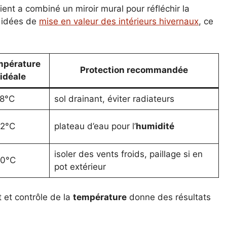
ent a combiné un miroir mural pour réfléchir la
s idées de
mise en valeur des intérieurs hivernaux
, ce
mpérature
Protection
recommandée
idéale
18°C
sol drainant, éviter radiateurs
22°C
plateau d’eau pour l’
humidité
isoler des vents froids, paillage si en
20°C
pot extérieur
t et contrôle de la
température
donne des résultats