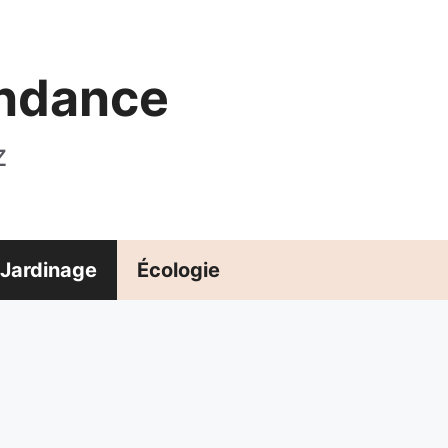
endance
z
Jardinage
Écologie