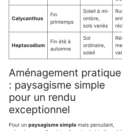
Soleil à mi-
Rustiq
Fin
Calycanthus
ombre,
entret
printemps
sols variés
réduit
Sol
Résist
Fin été à
Heptacodium
ordinaire,
met e
automne
soleil
valeur 
Aménagement pratique
: paysagisme simple
pour un rendu
exceptionnel
Pour un
paysagisme simple
mais percutant,