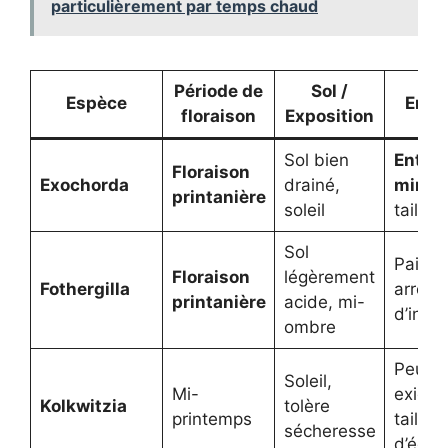
particulièrement par temps chaud
Période de
Sol /
Espèce
Entr
floraison
Exposition
Sol bien
Entret
Floraison
Exochorda
drainé,
minim
printanière
soleil
taille 
Sol
Paillag
Floraison
légèrement
Fothergilla
arrosa
printanière
acide, mi-
d’insta
ombre
Peu
Soleil,
Mi-
exigea
Kolkwitzia
tolère
printemps
taille
sécheresse
d’équil